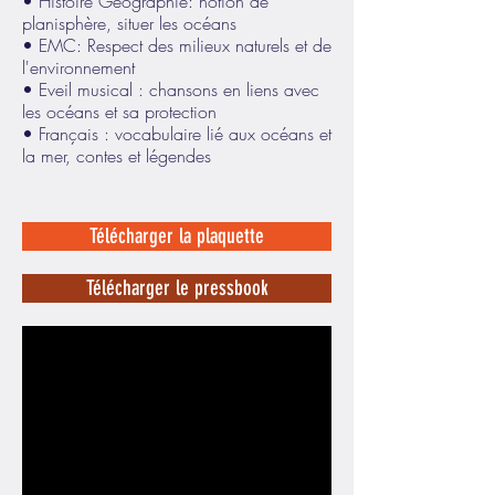
• Histoire Géographie: notion de
planisphère, situer les océans
• EMC: Respect des milieux naturels et de
l'environnement
• Eveil musical : chansons en liens avec
les océans et sa protection
• Français : vocabulaire lié aux océans et
la mer, contes et légendes
Télécharger la plaquette
Télécharger le pressbook