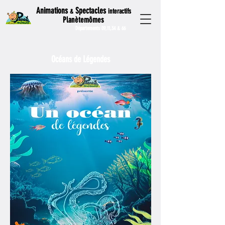
Animations
Spectacles
interactifs
&
Planètemômes
Départements 09,11,34 & 66
Océans de Légendes