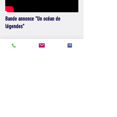
Bande annonce "Un océan de
légendes"
Et sur scène, ça donne ça !
Contactez moi pour réserver une séance
Océans de légendes, c'est aussi :
LE DOSSIER D'EXPLOITATION