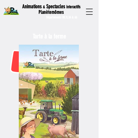
Animations
Spectacles
interactifs
&
Planètemômes
Départements 09,11,34 & 66
Tarte à la ferme