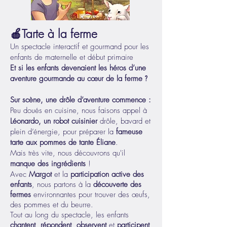
🍎Tarte à la ferme
Un spectacle interactif et gourmand pour les
enfants de maternelle et début primaire
Et si les enfants devenaient les héros d’une
aventure gourmande au cœur de la ferme
?
Sur scène, une drôle d’aventure commence :
Peu doués en cuisine, nous faisons appel à
Léonardo, un robot cuisinier
drôle, bavard et
plein d’énergie, pour préparer la
fameuse
tarte aux pommes de tante Éliane
.
Mais très vite, nous découvrons qu'il
manque des ingrédients
!
Avec
Margot
et la
participation active des
enfants
, nous partons à la
découverte des
fermes
environnantes pour trouver des œufs,
des pommes et du beurre.
Tout au long du spectacle, les enfants
chantent
,
répondent
,
observent
et
participent