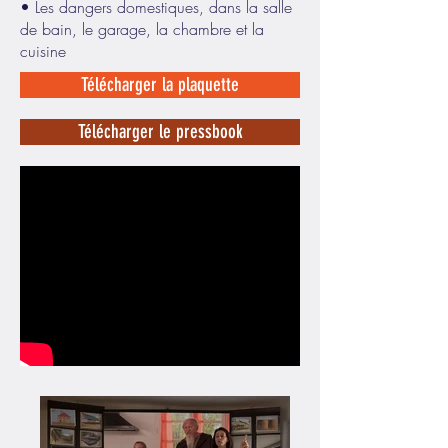
• Les dangers domestiques, dans la salle
de bain, le garage, la chambre et la
cuisine
Télécharger la plaquette
Télécharger le pressbook