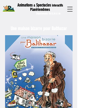
Animations
Spectacles
interactifs
&
Planètemômes
Départements 09,11,34 & 66
Une maison bizarre pour Balthazar