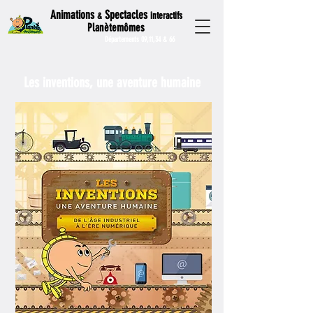
Animations
Spectacles
interactifs
&
Planètemômes
Départements 09,11,34 & 66
Les inventions, une aventure humaine