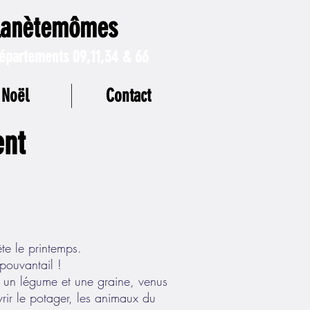
lanètemômes
épartements 09,11,34 & 66
Noël
Contact
ent
te le printemps.
pouvantail !
it, un légume et une graine, venus
ir le potager, les animaux du