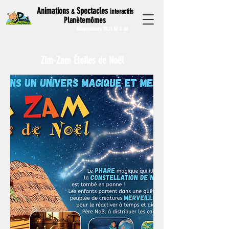
Animations
Spectacles
interactifs
&
Planètemômes
Départements 09,11,34 & 66
Zim-Zam Étoiles de Noël