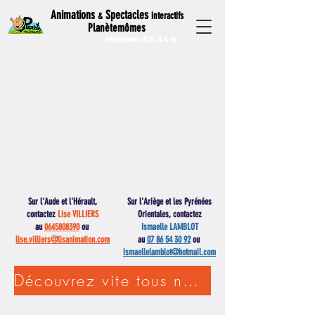
Animations
Spectacles
interactifs
&
Planètemômes
Départements 09,11,34 & 66
Sur l'Aude et l'Hérault,
Sur l'Ariège et les Pyrénées
contactez
Lise VILLIERS
Orientales, contactez
au
0645808390
ou
Ismaelle LAMBLOT
lise.villiers@lisanimation.com
au
07 86 54 30 92
ou
ismaellelamblot@hotmail.com
Découvrez vite tous nos spectacles !